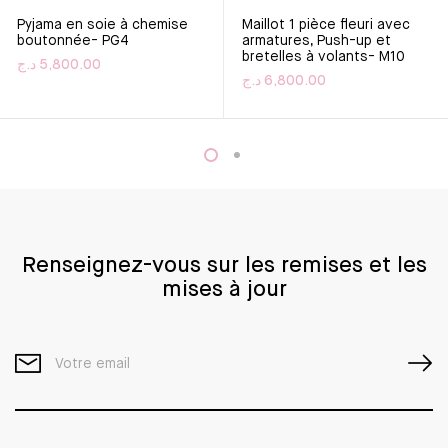
Pyjama en soie à chemise
Maillot 1 pièce fleuri avec
boutonnée- PG4
armatures, Push-up et
bretelles à volants- M10
د.ج
5,800.00
د.ج
6,800.00
Ce produit a plusieurs variations. Les options peuvent être
Ce produit a plusieurs varia
Renseignez-vous sur les remises et les
mises à jour