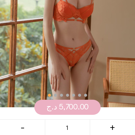
د.ج
5,700.00