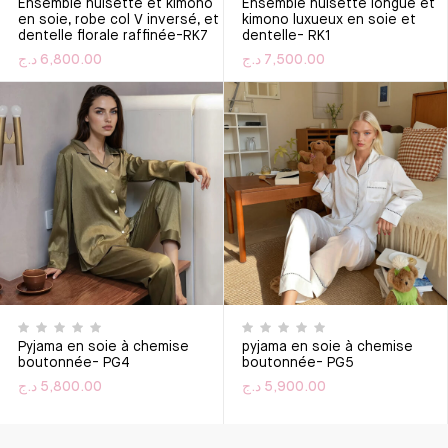
Ensemble nuisette et kimono
Ensemble nuisette longue et
en soie, robe col V inversé, et
kimono luxueux en soie et
dentelle florale raffinée-RK7
dentelle- RK1
د.ج
6,800.00
د.ج
7,500.00
Ce produit a plusieurs variations. Les options peuvent êtr
Ce produit a plusieurs varia
Pyjama en soie à chemise
pyjama en soie à chemise
boutonnée- PG4
boutonnée- PG5
د.ج
5,800.00
د.ج
5,900.00
Ce produit a plusieurs variations. Les options peuvent êtr
Ce produit a plusieurs varia