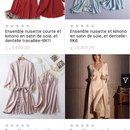
Ensemble nuisette courte et
Ensemble nuisette et kimono
kimono en satin de soie, et
en satin de soie, et dentelle-
dentelle travaillée-RK11
RK6
د.ج
5,900.00
د.ج
6,300.00
Ce produit a plusieurs variations. Les options peuvent êtr
Ce produit a plusieurs varia