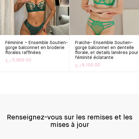
Féminine – Ensemble Soutien-
Fraîche- Ensemble Soutien-
gorge balconnet en broderie
gorge balconnet en dentelle
florales raffinées
florale, et details lanières pour
féminité éclatante
د.ج
5,900.00
د.ج
6,100.00
Ce produit a plusieurs variations. Les options peuvent être
Ce produit a plusieurs varia
Renseignez-vous sur les remises et les
mises à jour