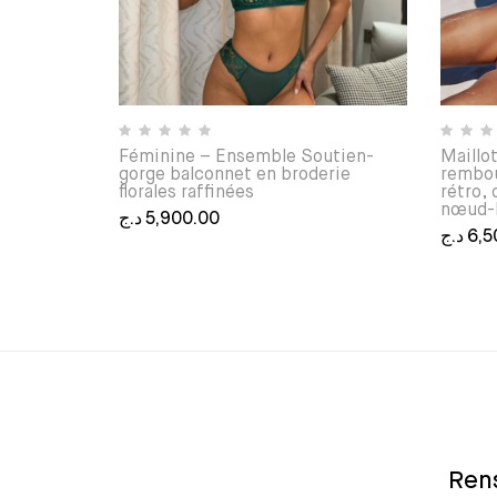
Féminine – Ensemble Soutien-
Maillo
gorge balconnet en broderie
rembou
florales raffinées
rétro,
nœud
د.ج
5,900.00
د.ج
6,5
Ce produit a plusieurs variations. Les options
Ce prod
Rens