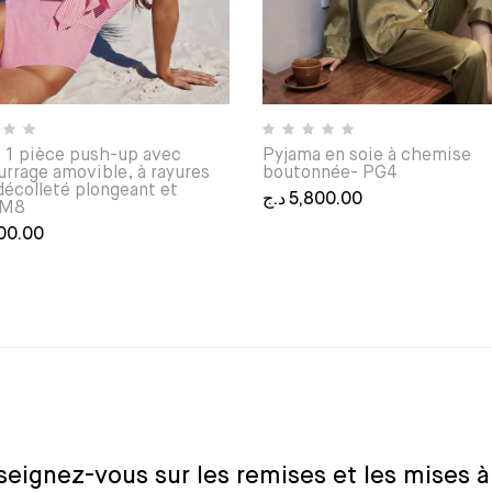
t 1 pièce push-up avec
Pyjama en soie à chemise
rrage amovible, à rayures
boutonnée- PG4
 décolleté plongeant et
د.ج
5,800.00
-M8
Ce produit a plusieurs varia
00.00
 peuvent être choisies sur la page du produit
uit a plusieurs variations. Les options peuvent être choisies
eignez-vous sur les remises et les mises à