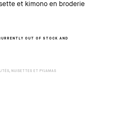
ette et kimono en broderie
CURRENTLY OUT OF STOCK AND
UTÉS
,
NUISETTES ET PYJAMAS