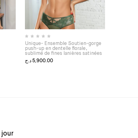
Unique- Ensemble Soutien-gorge
push-up en dentelle florale,
sublimé de fines lanières satinées
د.ج
5,900.00
tions. Les options peuvent être choisies sur la page du produ
Ce produit a plusieurs variations. Les options peu
 sur la page du produit
 jour